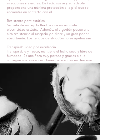
infecciones y alergias. De tacto suave y agradable,
proporciona una máxima protección a la piel que se
encuentra en contacto con él.
Resistente y antiestático
Se trata de un tejido flexible que no acumula
electricidad estática. Además, el algodón posee una
alta resistencia al rasgado y al frote y un gran poder
absorbente. Los tejidos de algodón no se apelmazan
Transpirabilidad por excelencia
Transpirable y fresco, mantiene el lecho seco y libre de
humedad. Es una fibra muy porosa y gracias a ello
consigue una aireación idónea para el uso en descanso.