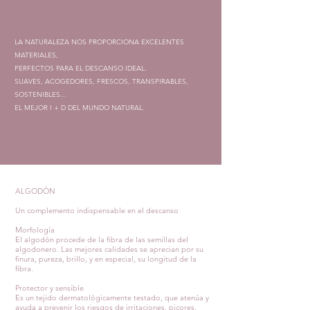
LA NATURALEZA NOS PROPORCIONA EXCELENTES
MATERIALES,
PERFECTOS PARA EL DESCANSO IDEAL.
SUAVES, ACOGEDORES, FRESCOS, TRANSPIRABLES,
SOSTENIBLES...
EL MEJOR I + D DEL MUNDO NATURAL.
ALGODÓN
Un complemento indispensable en el descanso
Morfología
El algodón procede de la fibra de las semillas del
algodonero. Las mejores calidades se aprecian por su
finura, pureza, brillo, y en especial, su longitud de la
fibra.
Protector y sensible
Es un tejido dermatológicamente testado, que atenúa y
ayuda a prevenir los riesgos de irritaciones, picores,