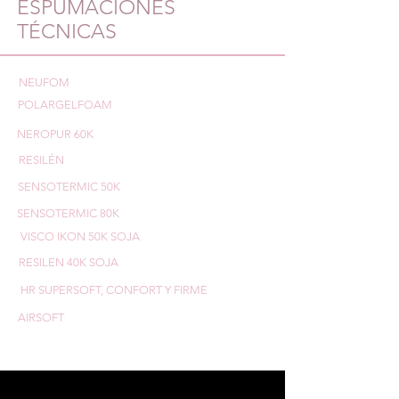
ESPUMACIONES
TÉCNICAS
NEUFOM
POLARGELFOAM
NEROPUR 60K
RESILÉN
SENSOTERMIC 50K
SENSOTERMIC 80K
VISCO IKON 50K SOJA
RESILEN 40K SOJA
HR SUPERSOFT, CONFORT Y FIRME
AIRSOFT