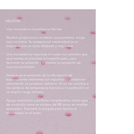
NEUFOM
Una innovadora viscoelástica hibrida
Neufom proporciona un efecto cuna perfecto, acoge
pero sostiene. Su excepcional cremosidad se ve
mejorada por un tacto afelpado y muy suave.
Una viscoelástica mejorada en todos los sentidos que
se presenta en planchas microperforadas, para
favorecer su aireación y aumentar su sensación de
soporte acolchado.
Neufom es el resultado de la hibridación de
espumaciones resilientes con espumas viscoelásticas
obteniendo un producto atérmico. Al no ser sensible a
los cambios de temperatura funciona a la perfección en
un amplio rango térmico.
Apoyo anatómico y perfecto complemento como capa
de transición tanto en núcleos de HR como en muelles
ensacados. Favorece la acogida pero facilita el
movimiento en el lecho.