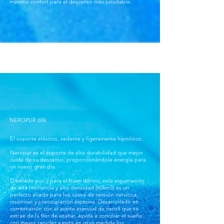
máximo confort para el descanso más saludable.
NEROPUR 60k
El soporte elástico, sedante y ligeramente hipnótico.
Neropur es el soporte de alta durabilidad que mejor
cuida de su descanso, proporcionándole energía para
un nuevo gran día.
Diseñado por y para el buen dormir, esta espumación
de alta resiliencia y alta densidad (60km3) es un
perfecto aliado para los casos de tensión nerviosa,
insomnio y preocupación excesiva. Desarrollado en
combinación con el aceite esencial de nerolí que se
extrae de la flor de azahar, ayuda a conciliar el sueño
con mayor rapidez y evita en gran medida los