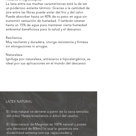
La lana entre sus muchas características está la de ser
un poderoso aislante térmico. Gracias a la cantidad de
aire entre las fibras puede aislar del frio y del calor.
Puede absorber hasta un 40% de su peso en agua sin
transmitir sensación de humedad. Y también retener
hasta un 15% de agua para mantener cierta humedad
ambiental beneficiosa para la salud y el descanso.
Resiliencia
Muy resiliente y duradera, otorga resistencia y firmeza
sin elongaciones ni arrugas.
Naturaleza
Ignifuga por naturaleza, antiácaros e hipoalergénica, es
ideal por sus aplicaciones en el mundo del descanso
LÁTEX NATURAL
El látex natural se obtiene a partir de la savia extraída
del árbol Hevea brasiliensis o árbol del caucho.
El látex natural de Magister es 100% natural y posee
una densidad de 80km3 lo que le garantiza una
durabilidad extrema con sus capacidades y