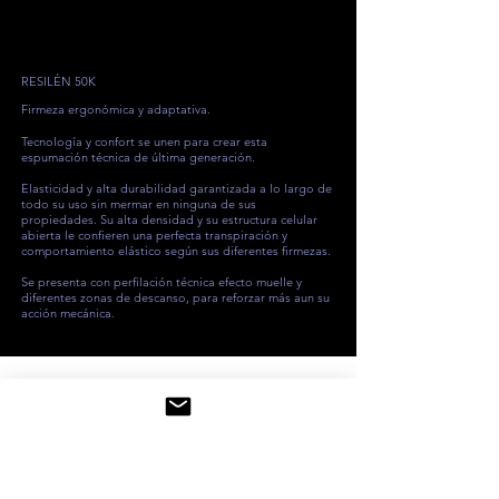
RESILÉN 50K
Firmeza ergonómica y adaptativa.
Tecnología y confort se unen para crear esta
espumación técnica de última generación.
Elasticidad y alta durabilidad garantizada a lo largo de
todo su uso sin mermar en ninguna de sus
propiedades. Su alta densidad y su estructura celular
abierta le confieren una perfecta transpiración y
comportamiento elástico según sus diferentes firmezas.
Se presenta con perfilación técnica efecto muelle y
diferentes zonas de descanso, para reforzar más aun su
acción mecánica.