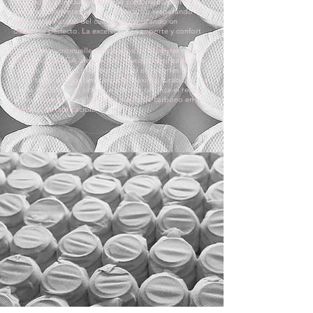
ensacados individualmente que combinados entre si
obtienen diferentes zonas de descanso respetando la
ergonomía natural del cuerpo y procurando un
descanso perfecto. La excelencia en soporte y confort
Todos los micromuelles ensacados de Magister poseen
el certificado LGA alemán. Un riguroso certificado que
no solo acredita la más alta calidad en resortes de
acero templado, garantizando la máxima durabilidad a
pleno rendimiento, sino que además certifica el respeto
al medio ambiente y la menor huella de carbono en su
proceso de fabricación.
NANOMUELLES