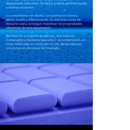
despertares nocturnos. Su fresco y dulce perfume ayuda
a levantar el ánimo.
Lo presentamos en diseño con perfilación técnica
efecto muelle y diferenciando las distintas zonas de
descanso para conseguir maximizar las propiedades
inherentes de esta espumación.
Neropur es un soporte poderoso, muy elástico,
transpirable y resiliente que solo o en combinación con
otros materiales le convierten en una de las mejores
soluciones en descanso del mercado.