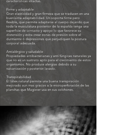
características intactas.
Firme y adaptable
Gran elasticidad y gran firmeza que se traducen en una
buenísima adaptabilidad. Un soporte firme pero
flexible, que permite adaptarse al cuerpo dejando que
toda la musculatura posterior de la espalda tenga una
superficie de contacto y apoyo lo que favorece su
distensión y evita crear zonas de presión sobre el
durmiente ó depresiones que perjudiquen la postura
corporal adecuada.
Antialérgico y saludable
Propiedades antibacterianas y anti fúngicas naturales ya
que no es un sustrato apto para el crecimiento de estos
organismos. No produce alergias debido a su
vulcanización y posterior lavado.
Transpirabilidad
El látex natural permite una buena transpiración
mejorado aun mas gracias a la microperforación de las
planchas que Magister usa en sus colchones.