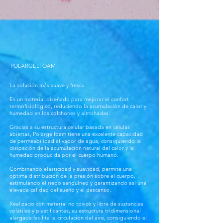
POLARGELFOAM
La solución más suave y fresca
Es un material diseñado para mejorar el confort
termofisiológico, reduciendo la acumulación de calor y
humedad en los colchones y almohadas.
Gracias a su estructura celular basada en células
abiertas, Polargelfoam tiene una excelente capacidad
de permeabilidad al vapor de agua, consiguiendo la
disipación de la acumulación natural del calor y la
humedad producida por el cuerpo humano.
Combinando elasticidad y suavidad, permite una
optima distribución de la presión sobre el cuerpo,
estimulando el riego sanguíneo y garantizando así una
elevada calidad del sueño y el descanso.
Realizado con material no toxico y libre de sustancias
volátiles y plastificantes, su estructura tridimensional
alargada facilita la circulación del aire, consiguiendo el