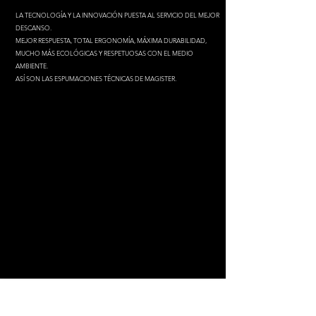
LA TECNOLOGÍA Y LA INNOVACIÓN PUESTA AL SERVICIO DEL MEJOR
DESCANSO.
MEJOR RESPUESTA, TOTAL ERGONOMÍA, MÁXIMA DURABILIDAD,
MUCHO MÁS ECOLÓGICAS Y RESPETUOSAS CON EL MEDIO
AMBIENTE.
ASÍ SON LAS ESPUMACIONES TÉCNICAS DE MAGISTER.