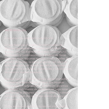
MICROMUELLES
El soporte más adaptable y equilibrado
Lo que hace que el sistema de micromuelles de
Magister sea excelente no reside en el número de
muelles, sino los distintos tipos que utilizamos, su
distribución y combinación con las capas de fibras
naturales, látex, espumas técnicas y otros muelles. Es el
tamaño del muelle, la altura, el grosor del cable de
acero templado y el número de vueltas o espirales, lo
que determina la calidad, propiedades y funcionalidad
de nuestros muelles ensacados.
Nuestro exclusivo sistema permite ubicar dos lechos
totalmente independientes al llevar dos carcasas
individuales en cada colchón*. Este hecho garantiza
que ningún movimiento de un usuario se haga notar o
interfiera en el descanso de su compañero. En síntesis
seria como tener dos colchones dentro de uno solo
exteriormente.
Todos nuestros sistemas lo componen micromuelles