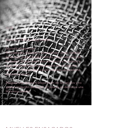
YUTE
Natural y 100% biodegradable
Soporte excepcional
Propiedades aislantes y antiestáticas, como también
tener baja conductividad térmica y baja retención de
humedad. El yute tiene alta resistencia a la tensión y
baja extensibilidad lo que permite ser un soporte
estructural inmejorable siendo además un excelente
aislante acústico.
Asegura una óptima transpiración de los tejidos y no
genera irritación de la piel. El yute es en definitiva una
fibra muy versátil.